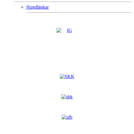
Hundlänkar
.............................................