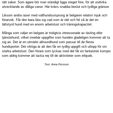
rätt saker. Som ägare bör man ständigt ligga steget före, för att undvika
utvecklande av dåliga vanor. Här krävs snabba beslut och tydliga gränser.
Liksom andra raser med vallhundsursprung är belgaren relativt mjuk och
förarvek. Får den bara lära sig vad som är rätt och fel så är det en
lättstyrd hund med en enorm arbetslust och träningskapacitet.
Många som väljer en belgare är troligtvis intresserade av tävling eller
tjänstehund, vilket innebär uppgifter som hunden gladeligen kommer att ta
sig an. Det är en utmärkt allroundhund som passar till de flesta
hundsporter. Det viktiga är att den får en tydlig uppgift och utlopp för sin
starka arbetslust. Den förare som lyckas med det får en fantastisk kompis
som aldrig kommer att tacka nej till de aktiviteter som erbjuds.
Text: Anna Persson
UPPDATERAT
4 augusti:
Statistik
(Endast för laptop)