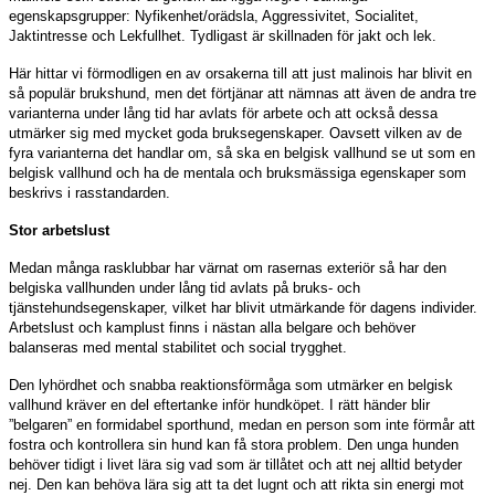
egenskapsgrupper: Nyfikenhet/orädsla, Aggressivitet, Socialitet,
Jaktintresse och Lekfullhet. Tydligast är skillnaden för jakt och lek.
Här hittar vi förmodligen en av orsakerna till att just malinois har blivit en
så populär brukshund, men det förtjänar att nämnas att även de andra tre
varianterna under lång tid har avlats för arbete och att också dessa
utmärker sig med mycket goda bruksegenskaper. Oavsett vilken av de
fyra varianterna det handlar om, så ska en belgisk vallhund se ut som en
belgisk vallhund och ha de mentala och bruksmässiga egenskaper som
beskrivs i rasstandarden.
Stor arbetslust
Medan många rasklubbar har värnat om rasernas exteriör så har den
belgiska vallhunden under lång tid avlats på bruks- och
tjänstehundsegenskaper, vilket har blivit utmärkande för dagens individer.
Arbetslust och kamplust finns i nästan alla belgare och behöver
balanseras med mental stabilitet och social trygghet.
Den lyhördhet och snabba reaktionsförmåga som utmärker en belgisk
vallhund kräver en del eftertanke inför hundköpet. I rätt händer blir
”belgaren” en formidabel sporthund, medan en person som inte förmår att
fostra och kontrollera sin hund kan få stora problem. Den unga hunden
behöver tidigt i livet lära sig vad som är tillåtet och att nej alltid betyder
nej. Den kan behöva lära sig att ta det lugnt och att rikta sin energi mot