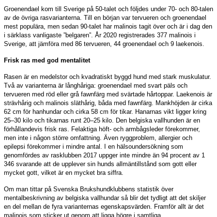
Groenendael kom till Sverige på 50-talet och följdes under 70- och 80-talen
av de övriga rasvarianterna. Till en början var tervueren och groenendael
mest populära, men sedan 90-talet har malinois tagit över och är i dag den
i särklass vanligaste ”belgaren”. År 2020 registrerades 377 malinois i
Sverige, att jämföra med 86 tervueren, 44 groenendael och 9 laekenois.
Frisk ras med god mentalitet
Rasen är en medelstor och kvadratiskt byggd hund med stark muskulatur.
Två av varianterna är långhåriga: groenendael med svart päls och
tervueren med röd eller grå fawnfärg med svärtade hårtoppar. Laekenois är
strävhårig och malinois släthårig, båda med fawnfärg. Mankhöjden är cirka
62 cm för hanhundar och cirka 58 cm för tikar. Hanarnas vikt ligger kring
25–30 kilo och tikarnas runt 20–25 kilo. Den belgiska vallhunden är en
förhållandevis frisk ras. Felaktiga höft- och armbågsleder förekommer,
men inte i någon större omfattning. Även ryggproblem, allergier och
epilepsi förekommer i mindre antal. I en hälsoundersökning som
genomfördes av rasklubben 2017 uppger inte mindre än 94 procent av 1
346 svarande att de upplever sin hunds allmäntillstånd som gott eller
mycket gott, vilket är en mycket bra siffra.
Om man tittar på Svenska Brukshundklubbens statistik över
mentalbeskrivning av belgiska vallhundar så blir det tydligt att det skiljer
en del mellan de fyra varianternas egenskapsvärden. Framför allt är det
malinois som sticker ut genom att ligga högre i samtliga