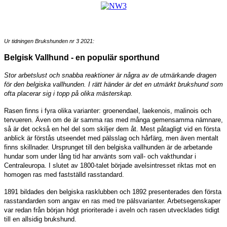
Ur tidningen Brukshunden nr 3 2021:
Belgisk Vallhund - en populär sporthund
Stor arbetslust och snabba reaktioner är några av de utmärkande dragen
för den belgiska vallhunden. I rätt händer är det en utmärkt brukshund som
ofta placerar sig i topp på olika mästerskap.
Rasen finns i fyra olika varianter: groenendael, laekenois, malinois och
tervueren. Även om de är samma ras med många gemensamma nämnare,
så är det också en hel del som skiljer dem åt. Mest påtagligt vid en första
anblick är förstås utseendet med pälsslag och hårfärg, men även mentalt
finns skillnader. Ursprunget till den belgiska vallhunden är de arbetande
hundar som under lång tid har använts som vall- och vakthundar i
Centraleuropa. I slutet av 1800-talet började avelsintresset riktas mot en
homogen ras med fastställd rasstandard.
1891 bildades den belgiska rasklubben och 1892 presenterades den första
rasstandarden som angav en ras med tre pälsvarianter. Arbetsegenskaper
var redan från början högt prioriterade i aveln och rasen utvecklades tidigt
till en allsidig brukshund.